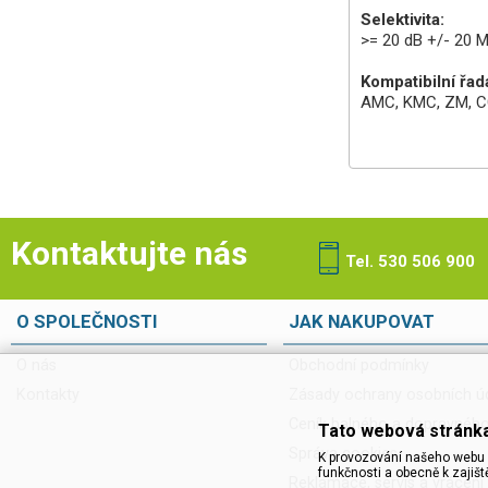
Selektivita:
>= 20 dB +/- 20 
Kompatibilní řad
AMC, KMC, ZM, 
Kontaktujte nás
Tel. 530 506 900
O SPOLEČNOSTI
JAK NAKUPOVAT
O nás
Obchodní podmínky
Kontakty
Zásady ochrany osobních ú
Ceník balného a dopravnéh
Tato webová stránka
Správa cookies
K provozování našeho webu 
funkčnosti a obecně k zajišt
Reklamace, servis a vrácení