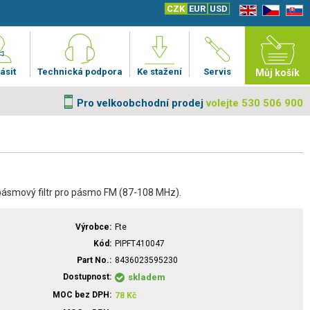
CZK
EUR
USD
EN
CZ
SK
ásit
Technická podpora
Ke stažení
Servis
Můj košík
Pro velkoobchodní prodej
volejte 530 506 900
ásmový filtr pro pásmo FM (87-108 MHz).
Výrobce
Fte
Kód
PIPFT410047
Part No.
8436023595230
Dostupnost
skladem
MOC bez DPH
78
Kč