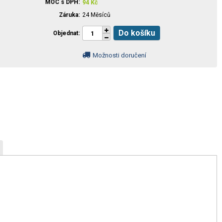
MOC s DPH
94
Kč
Záruka
24 Měsíců
Do košíku
Objednat
Možnosti doručení