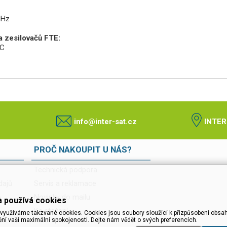
MHz
a zesilovačů FTE:
CC
info@inter-sat.cz
INTER
PROČ NAKOUPIT U NÁS?
Technická podpora
dajů
Servis a reklamace
o
Novinky do mailu
 používá cookies
Ke stažení
využíváme takzvané cookies. Cookies jsou soubory sloužící k přizpůsobení obsah
ění vaší maximální spokojenosti. Dejte nám vědět o svých preferencích.