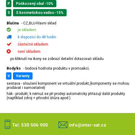
P
Poškozený obal -10%
S
S kosmetickou vadou -15%
Blučina
- CZ,BLU-hlavni sklad
je skladem
k dispozici do 48 hodin
částečně skladem
není skladem
po kliknutí na ikony se zobrazí detailní dotazovač skladu
Body/ks
- bodová hodnota produktu v promoakci;
v
varianty
sestava - sloučení komponent ve virtuální produkt,(komponenty se mohou
prodávat i samostatně)
hák - produkt, k němuž se při prodeji automaticky přiřazují další produkty
(například zdroj + přívodní šňůra apod.)
Tel. 530 506 900
info@inter-sat.cz