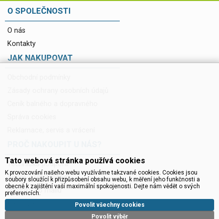
O SPOLEČNOSTI
O nás
Kontakty
JAK NAKUPOVAT
Obchodní podmínky
Zásady ochrany osobních údajů
Ceník balného a dopravného
Správa cookies
Reklamace, servis a vrácení
PROČ NAKOUPIT U NÁS?
Tato webová stránka používá cookies
Technická podpora
K provozování našeho webu využíváme takzvané cookies. Cookies jsou
Servis a reklamace
soubory sloužící k přizpůsobení obsahu webu, k měření jeho funkčnosti a
obecně k zajištění vaší maximální spokojenosti. Dejte nám vědět o svých
Novinky do mailu
preferencích.
Ke stažení
Povolit všechny cookies
Povolit výběr