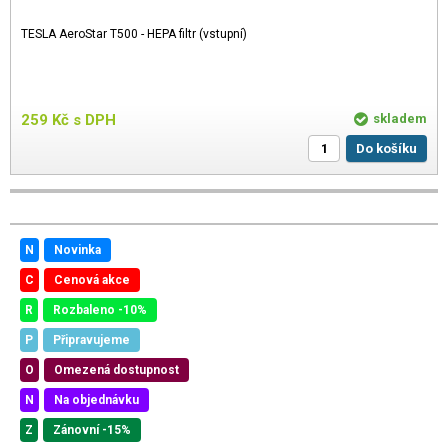
TESLA AeroStar T500 - HEPA filtr (vstupní)
259
Kč
s DPH
skladem
Do košíku
N
Novinka
C
Cenová akce
R
Rozbaleno -10%
P
Připravujeme
O
Omezená dostupnost
N
Na objednávku
Z
Zánovní -15%