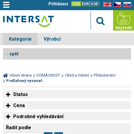
Přihlášení
CZK
EUR
USD
EN
CZ
SK
Můj košík
Kategorie
Výrobci
zpět
Hlavní strana
DOMÁCNOST
Úklid a čištění
Příslušenství
Podlahový vysavač
Status
Cena
Podrobné vyhledávání
Řadit podle