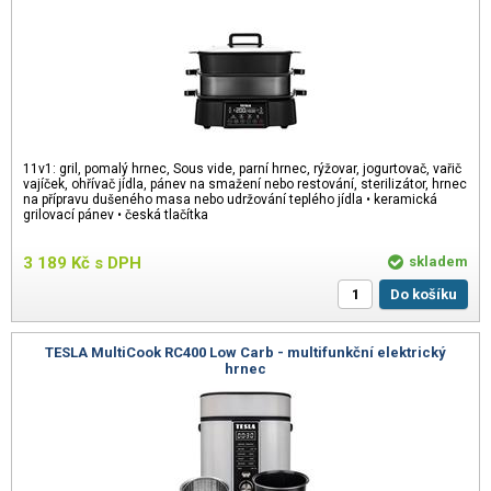
11v1: gril, pomalý hrnec, Sous vide, parní hrnec, rýžovar, jogurtovač, vařič
vajíček, ohřívač jídla, pánev na smažení nebo restování, sterilizátor, hrnec
na přípravu dušeného masa nebo udržování teplého jídla • keramická
grilovací pánev • česká tlačítka
3 189
Kč
s DPH
skladem
Do košíku
TESLA MultiCook RC400 Low Carb - multifunkční elektrický
hrnec