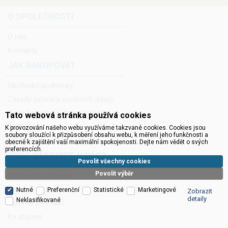
O SPOLEČNOSTI
O nás
Kontakty
JAK NAKUPOVAT
Obchodní podmínky
Zásady ochrany osobních údajů
Ceník balného a dopravného
Tato webová stránka používá cookies
Správa cookies
K provozování našeho webu využíváme takzvané cookies. Cookies jsou
soubory sloužící k přizpůsobení obsahu webu, k měření jeho funkčnosti a
Reklamace, servis a vrácení
obecně k zajištění vaší maximální spokojenosti. Dejte nám vědět o svých
preferencích.
PROČ NAKOUPIT U NÁS?
Povolit všechny cookies
Povolit výběr
Technická podpora
Servis a reklamace
Nutné
Preferenční
Statistické
Marketingové
Zobrazit
detaily
Neklasifikované
Novinky do mailu
Ke stažení