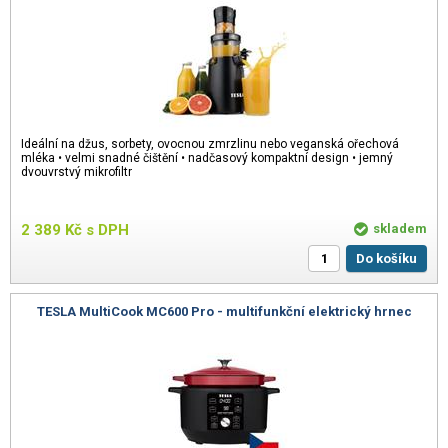
Ideální na džus, sorbety, ovocnou zmrzlinu nebo veganská ořechová
mléka • velmi snadné čištění • nadčasový kompaktní design • jemný
dvouvrstvý mikrofiltr
2 389
Kč
s DPH
skladem
Do košíku
TESLA MultiCook MC600 Pro - multifunkční elektrický hrnec