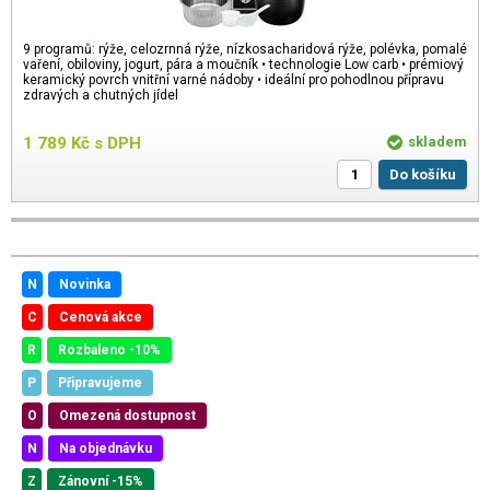
9 programů: rýže, celozrnná rýže, nízkosacharidová rýže, polévka, pomalé
vaření, obiloviny, jogurt, pára a moučník • technologie Low carb • prémiový
keramický povrch vnitřní varné nádoby • ideální pro pohodlnou přípravu
zdravých a chutných jídel
1 789
Kč
s DPH
skladem
Do košíku
N
Novinka
C
Cenová akce
R
Rozbaleno -10%
P
Připravujeme
O
Omezená dostupnost
N
Na objednávku
Z
Zánovní -15%