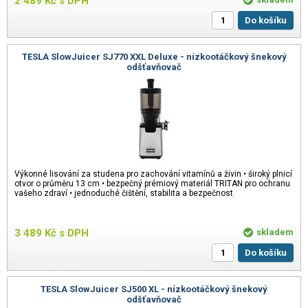
2 489
Kč
s DPH
Do košíku
TESLA SlowJuicer SJ770 XXL Deluxe - nízkootáčkový šnekový
odšťavňovač
Výkonné lisování za studena pro zachování vitamínů a živin • široký plnicí
otvor o průměru 13 cm • bezpečný prémiový materiál TRITAN pro ochranu
vašeho zdraví • jednoduché čištění, stabilita a bezpečnost
3 489
Kč
s DPH
skladem
Do košíku
TESLA SlowJuicer SJ500 XL - nízkootáčkový šnekový
odšťavňovač