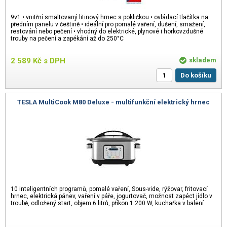
9v1 • vnitřní smaltovaný litinový hrnec s pokličkou • ovládací tlačítka na
předním panelu v češtině • ideální pro pomalé vaření, dušení, smažení,
restování nebo pečení • vhodný do elektrické, plynové i horkovzdušné
trouby na pečení a zapékání až do 250°C
2 589
Kč
s DPH
skladem
Do košíku
TESLA MultiCook M80 Deluxe - multifunkční elektrický hrnec
10 inteligentních programů, pomalé vaření, Sous-vide, rýžovar, fritovací
hrnec, elektrická pánev, vaření v páře, jogurtovač, možnost zapéct jídlo v
troubě, odložený start, objem 6 litrů, příkon 1 200 W, kuchařka v balení