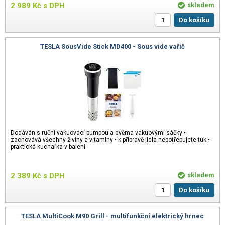
2 989
Kč
s DPH
skladem
Do košíku
TESLA SousVide Stick MD400 - Sous vide vařič
Dodáván s ruční vakuovací pumpou a dvěma vakuovými sáčky •
zachovává všechny živiny a vitamíny • k přípravě jídla nepotřebujete tuk •
praktická kuchařka v balení
2 389
Kč
s DPH
skladem
Do košíku
TESLA MultiCook M90 Grill - multifunkční elektrický hrnec