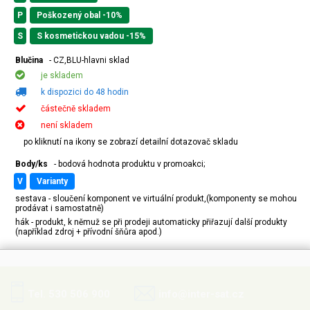
P
Poškozený obal -10%
S
S kosmetickou vadou -15%
Blučina
- CZ,BLU-hlavni sklad
je skladem
k dispozici do 48 hodin
částečně skladem
není skladem
po kliknutí na ikony se zobrazí detailní dotazovač skladu
Body/ks
- bodová hodnota produktu v promoakci;
v
varianty
sestava - sloučení komponent ve virtuální produkt,(komponenty se mohou
prodávat i samostatně)
hák - produkt, k němuž se při prodeji automaticky přiřazují další produkty
(například zdroj + přívodní šňůra apod.)
Tel. 530 506 900
info@inter-sat.cz