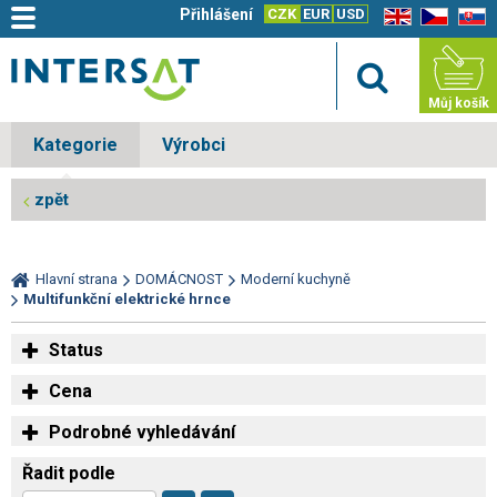
Přihlášení
CZK
EUR
USD
EN
CZ
SK
Můj košík
Kategorie
Výrobci
zpět
Hlavní strana
DOMÁCNOST
Moderní kuchyně
Multifunkční elektrické hrnce
Status
Cena
Podrobné vyhledávání
Řadit podle