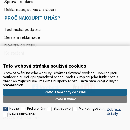
Správa cookies
Reklamace, servis a vrácení
PROČ NAKOUPIT U NÁS?
Technická podpora
Servis a reklamace
Novinky do mailu
Ke stažení
Tato webová stránka používá cookies
K provozování našeho webu využíváme takzvané cookies. Cookies jsou
soubory sloužící k přizpůsobení obsahu webu, k měření jeho funkčnosti a
obecně k zajištění vaší maximální spokojenosti. Dejte nám vědět o svých
preferencích.
Povolit všechny cookies
Povolit výběr
Nutné
Preferenční
Statistické
Marketingové
Satelitní technika - satelitní přijímače a komplety, set top boxy, dvb-t
Zobrazit
technika :: INTER SAT
detaily
Neklasifikované
CyberSoft s.r.o.
© 2026