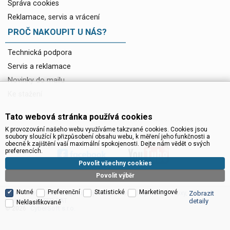
Správa cookies
Reklamace, servis a vrácení
PROČ NAKOUPIT U NÁS?
Technická podpora
Servis a reklamace
Novinky do mailu
Ke stažení
Tato webová stránka používá cookies
K provozování našeho webu využíváme takzvané cookies. Cookies jsou
soubory sloužící k přizpůsobení obsahu webu, k měření jeho funkčnosti a
obecně k zajištění vaší maximální spokojenosti. Dejte nám vědět o svých
preferencích.
Povolit všechny cookies
Povolit výběr
Nutné
Preferenční
Statistické
Marketingové
Satelitní technika - satelitní přijímače a komplety, set top boxy, dvb-t
Zobrazit
technika :: INTER SAT
detaily
Neklasifikované
CyberSoft s.r.o.
© 2026