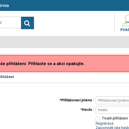
firma
Přihl
e přihlášení. Přihlaste se a akci opakujte.
ihlášení
Přihlašovací jméno
Heslo
Trvalé přihlášení
Registrace
Zapomněli jste hesl