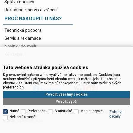
Správa cookies
Reklamace, servis a vrácení
PROČ NAKOUPIT U NÁS?
Technická podpora
Servis a reklamace
Novinky do mailu
Ke stažení
Tato webová stránka používá cookies
K provozování našeho webu využíváme takzvané cookies. Cookies jsou
soubory sloužící k přizpůsobení obsahu webu, k měření jeho funkčnosti a
obecně k zajištění vaší maximální spokojenosti. Dejte nám vědět o svých
preferencích.
Povolit všechny cookies
Povolit výběr
Nutné
Preferenční
Statistické
Marketingové
Satelitní technika - satelitní přijímače a komplety, set top boxy, dvb-t
Zobrazit
technika :: INTER SAT
detaily
Neklasifikované
CyberSoft s.r.o.
© 2026