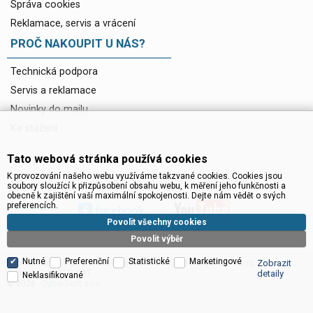
Správa cookies
Reklamace, servis a vrácení
PROČ NAKOUPIT U NÁS?
Technická podpora
Servis a reklamace
Novinky do mailu
Ke stažení
Tato webová stránka používá cookies
K provozování našeho webu využíváme takzvané cookies. Cookies jsou
soubory sloužící k přizpůsobení obsahu webu, k měření jeho funkčnosti a
obecně k zajištění vaší maximální spokojenosti. Dejte nám vědět o svých
preferencích.
Povolit všechny cookies
Povolit výběr
Nutné
Preferenční
Statistické
Marketingové
Satelitní technika - satelitní přijímače a komplety, set top boxy, dvb-t
Zobrazit
technika :: INTER SAT
detaily
Neklasifikované
CyberSoft s.r.o.
© 2026