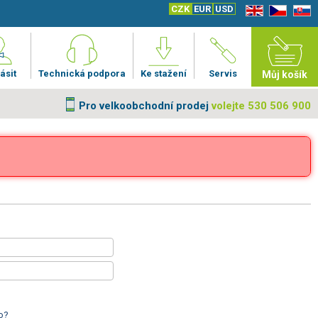
CZK
EUR
USD
EN
CZ
SK
ásit
Technická podpora
Ke stažení
Servis
Můj košík
Pro velkoobchodní prodej
volejte 530 506 900
o?