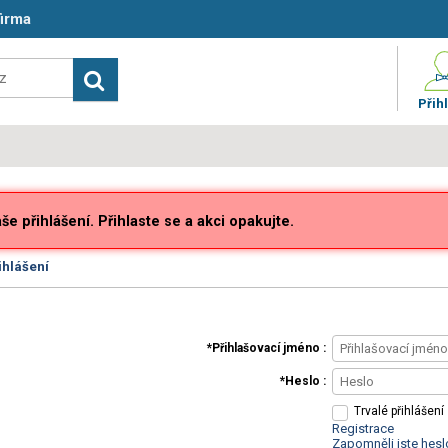
firma
Přihl
e přihlášení. Přihlaste se a akci opakujte.
ihlášení
Přihlašovací jméno
Heslo
Trvalé přihlášení
Registrace
Zapomněli jste hesl