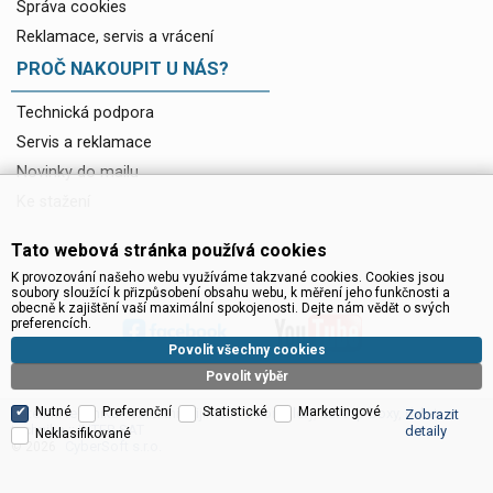
Správa cookies
Reklamace, servis a vrácení
PROČ NAKOUPIT U NÁS?
Technická podpora
Servis a reklamace
Novinky do mailu
Ke stažení
Tato webová stránka používá cookies
K provozování našeho webu využíváme takzvané cookies. Cookies jsou
soubory sloužící k přizpůsobení obsahu webu, k měření jeho funkčnosti a
obecně k zajištění vaší maximální spokojenosti. Dejte nám vědět o svých
preferencích.
Povolit všechny cookies
Povolit výběr
Nutné
Preferenční
Statistické
Marketingové
Satelitní technika - satelitní přijímače a komplety, set top boxy, dvb-t
Zobrazit
technika :: INTER SAT
detaily
Neklasifikované
CyberSoft s.r.o.
© 2026