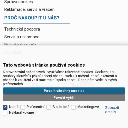
Správa cookies
Reklamace, servis a vrácení
PROČ NAKOUPIT U NÁS?
Technická podpora
Servis a reklamace
Novinky do mailu
Ke stažení
Tato webová stránka používá cookies
K provozování našeho webu využíváme takzvané cookies. Cookies jsou
soubory sloužící k přizpůsobení obsahu webu, k měření jeho funkčnosti a
obecně k zajištění vaší maximální spokojenosti. Dejte nám vědět o svých
preferencích.
Povolit všechny cookies
Povolit výběr
Nutné
Preferenční
Statistické
Marketingové
Satelitní technika - satelitní přijímače a komplety, set top boxy, dvb-t
Zobrazit
technika :: INTER SAT
detaily
Neklasifikované
CyberSoft s.r.o.
© 2026