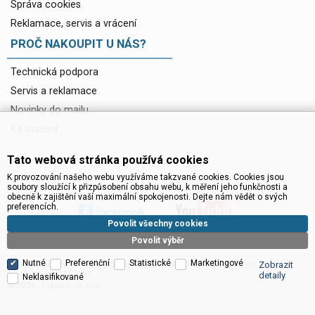
Správa cookies
Reklamace, servis a vrácení
PROČ NAKOUPIT U NÁS?
Technická podpora
Servis a reklamace
Novinky do mailu
Ke stažení
Tato webová stránka používá cookies
K provozování našeho webu využíváme takzvané cookies. Cookies jsou
soubory sloužící k přizpůsobení obsahu webu, k měření jeho funkčnosti a
obecně k zajištění vaší maximální spokojenosti. Dejte nám vědět o svých
preferencích.
Povolit všechny cookies
Povolit výběr
Nutné
Preferenční
Statistické
Marketingové
Satelitní technika - satelitní přijímače a komplety, set top boxy, dvb-t
Zobrazit
technika :: INTER SAT
detaily
Neklasifikované
CyberSoft s.r.o.
© 2026