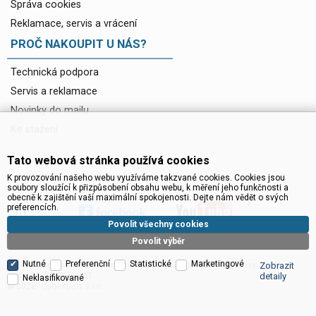
Správa cookies
Reklamace, servis a vrácení
PROČ NAKOUPIT U NÁS?
Technická podpora
Servis a reklamace
Novinky do mailu
Ke stažení
Tato webová stránka používá cookies
K provozování našeho webu využíváme takzvané cookies. Cookies jsou
soubory sloužící k přizpůsobení obsahu webu, k měření jeho funkčnosti a
obecně k zajištění vaší maximální spokojenosti. Dejte nám vědět o svých
preferencích.
Povolit všechny cookies
Povolit výběr
Nutné
Preferenční
Statistické
Marketingové
Satelitní technika - satelitní přijímače a komplety, set top boxy, dvb-t
Zobrazit
technika :: INTER SAT
detaily
Neklasifikované
CyberSoft s.r.o.
© 2026