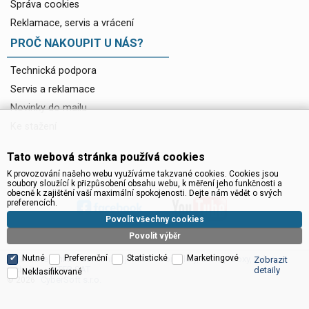
Správa cookies
Reklamace, servis a vrácení
PROČ NAKOUPIT U NÁS?
Technická podpora
Servis a reklamace
Novinky do mailu
Ke stažení
Tato webová stránka používá cookies
K provozování našeho webu využíváme takzvané cookies. Cookies jsou
soubory sloužící k přizpůsobení obsahu webu, k měření jeho funkčnosti a
obecně k zajištění vaší maximální spokojenosti. Dejte nám vědět o svých
preferencích.
Povolit všechny cookies
Povolit výběr
Nutné
Preferenční
Statistické
Marketingové
Satelitní technika - satelitní přijímače a komplety, set top boxy, dvb-t
Zobrazit
technika :: INTER SAT
detaily
Neklasifikované
CyberSoft s.r.o.
© 2026