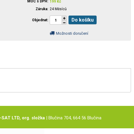
MOC s DPH
199
Kč
Záruka
24 Měsíců
Do košíku
Objednat
Možnosti doručení
-SAT LTD, org. složka
| Blučina 704, 664 56 Blučina