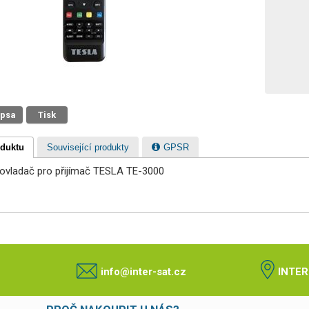
 psa
Tisk
oduktu
Související produkty
GPSR
ý ovladač pro přijímač TESLA TE-3000
info@inter-sat.cz
INTER