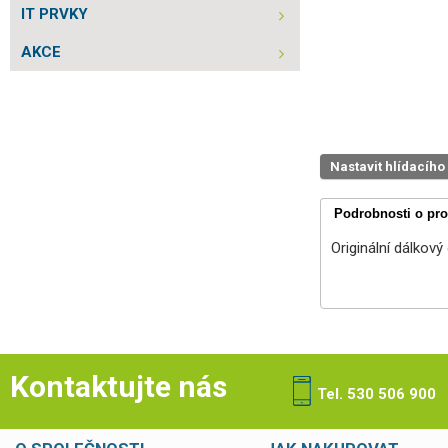
IT PRVKY
AKCE
Nastavit hlídacího
Podrobnosti o pr
Originální dálkov
Kontaktujte nás
Tel. 530 506 900