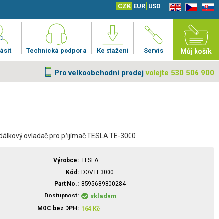
CZK
EUR
USD
EN
CZ
SK
ásit
Technická podpora
Ke stažení
Servis
Můj košík
Pro velkoobchodní prodej
volejte 530 506 900
í dálkový ovladač pro přijímač TESLA TE-3000
Výrobce
TESLA
Kód
DOVTE3000
Part No.
8595689800284
Dostupnost
skladem
MOC bez DPH
164
Kč