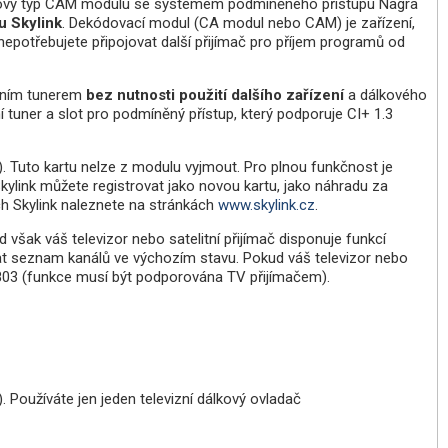
ový typ CAM modulu se systémem podmíněného přístupu Nagra
u Skylink
. Dekódovací modul (CA modul nebo CAM) je zařízení,
epotřebujete připojovat další přijímač pro příjem programů od
tním tunerem
bez nutnosti použití dalšího zařízení
a dálkového
 tuner a slot pro podmíněný přístup, který podporuje CI+ 1.3
). Tuto kartu nelze z modulu vyjmout. Pro plnou funkčnost je
kylink můžete registrovat jako novou kartu, jako náhradu za
ch Skylink naleznete na stránkách
www.skylink.cz
.
však váš televizor nebo satelitní přijímač disponuje funkcí
at seznam kanálů ve výchozím stavu. Pokud váš televizor nebo
803 (funkce musí být podporována TV přijímačem).
). Používáte jen jeden televizní dálkový ovladač