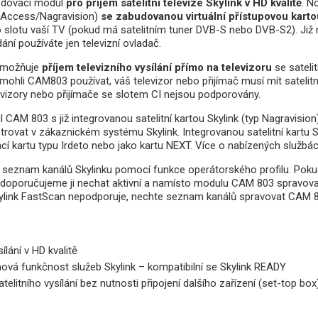
ódovací modul
pro příjem satelitní televize Skylink v HD kvalitě
. N
 Access/Nagravision)
se zabudovanou virtuální přístupovou karto
 slotu vaší TV (pokud má satelitním tuner DVB-S nebo DVB-S2). Již n
dání používáte jen televizní ovladač.
umožňuje
příjem televizního vysílání přímo na televizoru
se sateli
mohli CAM803 používat, váš televizor nebo přijímač musí mít satelitní
evizory nebo přijímače se slotem CI nejsou podporovány.
CAM 803 s již integrovanou satelitní kartou Skylink (typ Nagravision
trovat v zákaznickém systému Skylink. Integrovanou satelitní kartu S
í kartu typu Irdeto nebo jako kartu NEXT. Více o nabízených službá
 seznam kanálů Skylinku pomocí funkce operátorského profilu. Pokud 
, doporučujeme ji nechat aktivní a namísto modulu CAM 803 spravov
Skylink FastScan nepodporuje, nechte seznam kanálů spravovat CAM 
lání v HD kvalitě
vá funkčnost služeb Skylink – kompatibilní se Skylink READY
telitního vysílání bez nutnosti připojení dalšího zařízení (set-top box