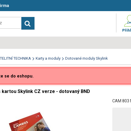
firma
Přihl
TELITNÍ TECHNIKA
Karty a moduly
Dotované moduly Skylink
te se do eshopu.
 kartou Skylink CZ verze - dotovaný BND
CAM 803 N