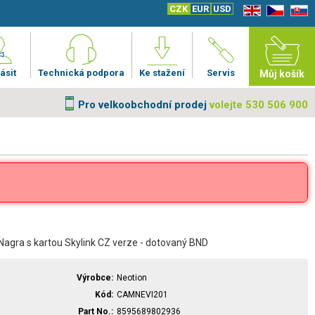
CZK
EUR
USD
EN
CZ
SK
ásit
Technická podpora
Ke stažení
Servis
Můj košík
Pro velkoobchodní prodej
volejte 530 506 900
agra s kartou Skylink CZ verze - dotovaný BND
Výrobce
Neotion
Kód
CAMNEVI201
Part No.
8595689802936