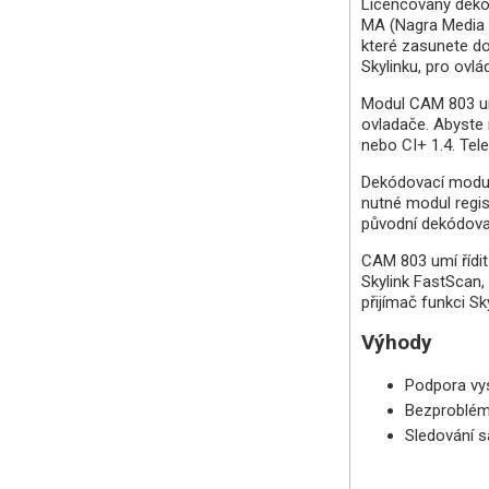
Licencovaný dek
MA (Nagra Media
které zasunete do
Skylinku, pro ovlá
Modul CAM 803 
ovladače. Abyste 
nebo CI+ 1.4. Tel
Dekódovací modul 
nutné modul regis
původní dekódovac
CAM 803 umí řídit
Skylink FastScan
přijímač funkci 
Výhody
Podpora vysí
Bezproblémo
Sledování sa