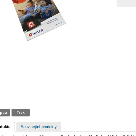
 psa
Tisk
oduktu
Související produkty