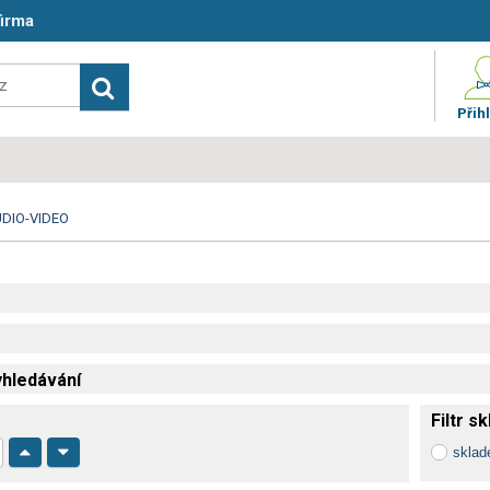
firma
Přihl
DIO-VIDEO
hledávání
Filtr s
skla