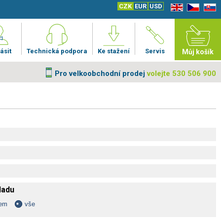
CZK
EUR
USD
EN
CZ
SK
ásit
Technická podpora
Ke stažení
Servis
Můj košík
Pro velkoobchodní prodej
volejte 530 506 900
kladu
dem
vše