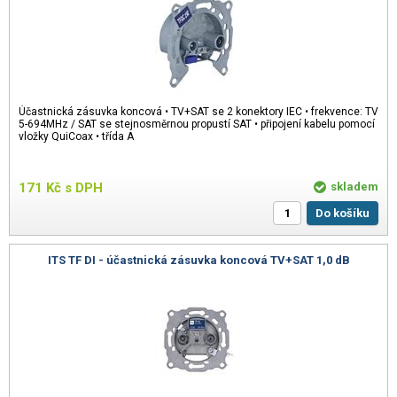
Účastnická zásuvka koncová • TV+SAT se 2 konektory IEC • frekvence: TV
5-694MHz / SAT se stejnosměrnou propustí SAT • připojení kabelu pomocí
vložky QuiCoax • třída A
171
Kč
s DPH
skladem
Do košíku
ITS TF DI - účastnická zásuvka koncová TV+SAT 1,0 dB