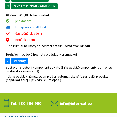
S
S kosmetickou vadou -15%
Blučina
- CZ,BLU-hlavni sklad
je skladem
k dispozici do 48 hodin
částečně skladem
není skladem
po kliknutí na ikony se zobrazí detailní dotazovač skladu
Body/ks
- bodová hodnota produktu v promoakci;
v
varianty
sestava - sloučení komponent ve virtuální produkt,(komponenty se mohou
prodávat i samostatně)
hák - produkt, k němuž se při prodeji automaticky přiřazují další produkty
(například zdroj + přívodní šňůra apod.)
Tel. 530 506 900
info@inter-sat.cz