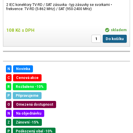
2 IEC konektory TV-RD / SAT zásuvka - typ zásuvky se svorkami •
frekvence: TV-RD (5-862 MHz) / SAT (950-2400 MHz)
108
Kč
s DPH
skladem
Do košíku
N
Novinka
C
Cenová akce
R
Rozbaleno -10%
P
Připravujeme
O
Omezená dostupnost
N
Na objednávku
Z
Zánovní -15%
P
Poškozený obal -10%