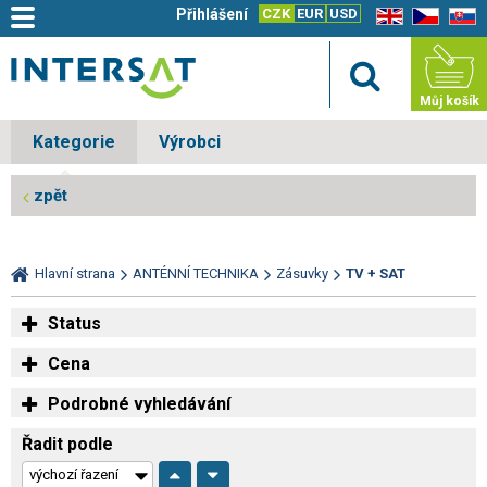
Přihlášení
CZK
EUR
USD
EN
CZ
SK
Můj košík
Kategorie
Výrobci
zpět
Hlavní strana
ANTÉNNÍ TECHNIKA
Zásuvky
TV + SAT
Status
Cena
Podrobné vyhledávání
Řadit podle