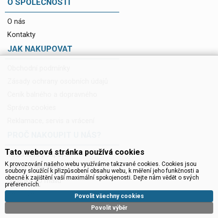
O SPOLEČNOSTI
O nás
Kontakty
JAK NAKUPOVAT
Obchodní podmínky
Zásady ochrany osobních údajů
Ceník balného a dopravného
Správa cookies
Reklamace, servis a vrácení
PROČ NAKOUPIT U NÁS?
Tato webová stránka používá cookies
Technická podpora
K provozování našeho webu využíváme takzvané cookies. Cookies jsou
Servis a reklamace
soubory sloužící k přizpůsobení obsahu webu, k měření jeho funkčnosti a
obecně k zajištění vaší maximální spokojenosti. Dejte nám vědět o svých
Novinky do mailu
preferencích.
Ke stažení
Povolit všechny cookies
Povolit výběr