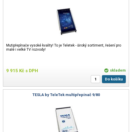
Mutipřepínače vysoké kvality! To je Teletek - široký sortiment, řešení pro
malé i velké TV rozvody!
9 915
Kč
s DPH
skladem
Do košíku
TESLA by TeleTek multipřepínač 9/80