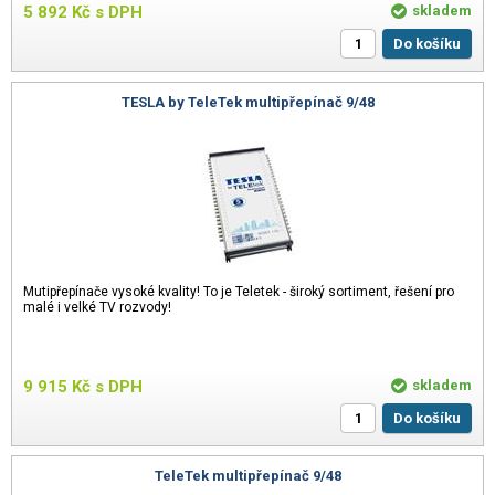
5 892
Kč
s DPH
skladem
Do košíku
TESLA by TeleTek multipřepínač 9/48
Mutipřepínače vysoké kvality! To je Teletek - široký sortiment, řešení pro
malé i velké TV rozvody!
9 915
Kč
s DPH
skladem
Do košíku
TeleTek multipřepínač 9/48