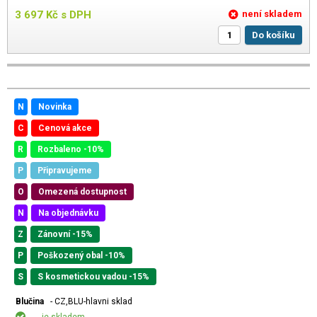
3 697
Kč
s DPH
není skladem
Do košíku
N
Novinka
C
Cenová akce
R
Rozbaleno -10%
P
Připravujeme
O
Omezená dostupnost
N
Na objednávku
Z
Zánovní -15%
P
Poškozený obal -10%
S
S kosmetickou vadou -15%
Blučina
- CZ,BLU-hlavni sklad
je skladem