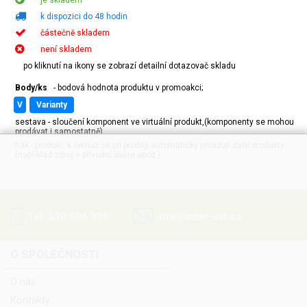
k dispozici do 48 hodin
částečně skladem
není skladem
po kliknutí na ikony se zobrazí detailní dotazovač skladu
Body/ks
- bodová hodnota produktu v promoakci;
v
varianty
sestava - sloučení komponent ve virtuální produkt,(komponenty se mohou
prodávat i samostatně)
hák - produkt, k němuž se při prodeji automaticky přiřazují další produkty
(například zdroj + přívodní šňůra apod.)
Tel. 530 506 900
info@inter-sat.cz
O SPOLEČNOSTI
O nás
Kontakty