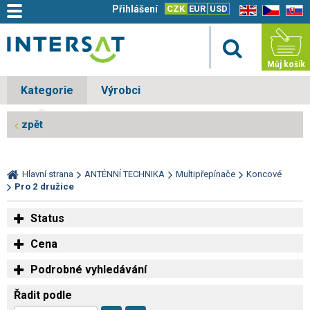
Přihlášení
CZK
EUR
USD
EN
CZ
SK
Můj košík
Kategorie
Výrobci
zpět
Hlavní strana
ANTÉNNÍ TECHNIKA
Multipřepínače
Koncové
Pro 2 družice
Status
Cena
Podrobné vyhledávání
Řadit podle