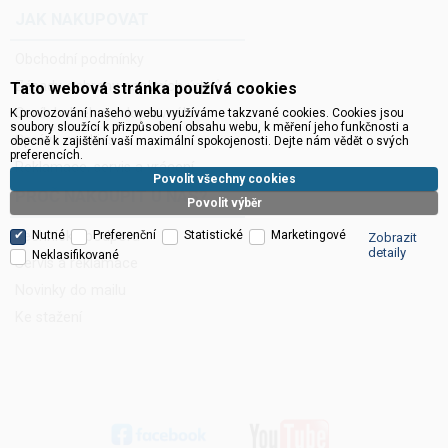
JAK NAKUPOVAT
Obchodní podmínky
Zásady ochrany osobních údajů
Tato webová stránka používá cookies
Ceník balného a dopravného
K provozování našeho webu využíváme takzvané cookies. Cookies jsou
soubory sloužící k přizpůsobení obsahu webu, k měření jeho funkčnosti a
Správa cookies
obecně k zajištění vaší maximální spokojenosti. Dejte nám vědět o svých
preferencích.
Reklamace, servis a vrácení
Povolit všechny cookies
PROČ NAKOUPIT U NÁS?
Povolit výběr
Technická podpora
Nutné
Preferenční
Statistické
Marketingové
Zobrazit
detaily
Neklasifikované
Servis a reklamace
Novinky do mailu
Ke stažení