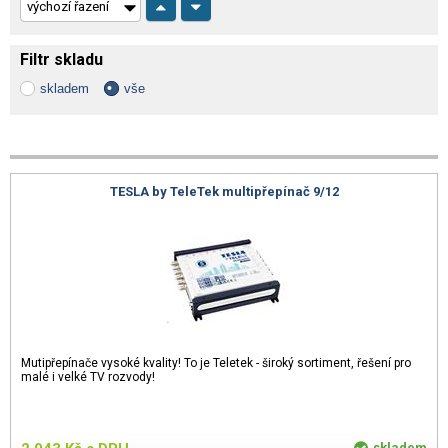
Filtr skladu
skladem
vše
TESLA by TeleTek multipřepínač 9/12
Mutipřepínače vysoké kvality! To je Teletek - široký sortiment, řešení pro
malé i velké TV rozvody!
skladem