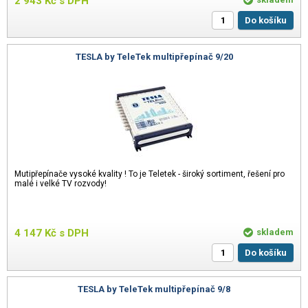
2 943
Kč
s DPH
Do košíku
TESLA by TeleTek multipřepínač 9/20
Mutipřepínače vysoké kvality ! To je Teletek - široký sortiment, řešení pro
malé i velké TV rozvody!
4 147
Kč
s DPH
skladem
Do košíku
TESLA by TeleTek multipřepínač 9/8