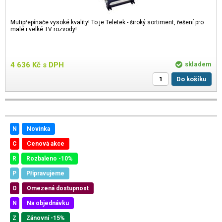
Mutipřepínače vysoké kvality! To je Teletek - široký sortiment, řešení pro
malé i velké TV rozvody!
4 636
Kč
s DPH
skladem
Do košíku
N
Novinka
C
Cenová akce
R
Rozbaleno -10%
P
Připravujeme
O
Omezená dostupnost
N
Na objednávku
Z
Zánovní -15%