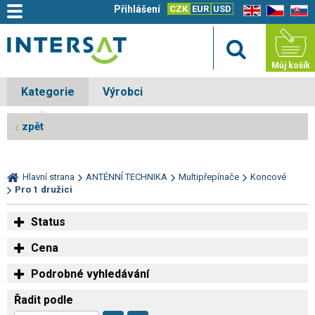
Přihlášení
CZK
EUR
USD
EN
CZ
SK
Můj košík
Kategorie
Výrobci
zpět
Hlavní strana
ANTÉNNÍ TECHNIKA
Multipřepínače
Koncové
Pro 1 družici
Status
Cena
Podrobné vyhledávání
Řadit podle