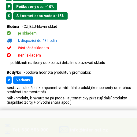
P
Poškozený obal -10%
S
S kosmetickou vadou -15%
Blučina
- CZ,BLU-hlavni sklad
je skladem
k dispozici do 48 hodin
částečně skladem
není skladem
po kliknutí na ikony se zobrazí detailní dotazovač skladu
Body/ks
- bodová hodnota produktu v promoakci;
v
varianty
sestava - sloučení komponent ve virtuální produkt,(komponenty se mohou
prodávat i samostatně)
hák - produkt, k němuž se při prodeji automaticky přiřazují další produkty
(například zdroj + přívodní šňůra apod.)
Tel. 530 506 900
info@inter-sat.cz