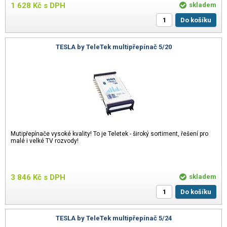
1 628
Kč
s DPH
skladem
Do košíku
TESLA by TeleTek multipřepínač 5/20
Mutipřepínače vysoké kvality! To je Teletek - široký sortiment, řešení pro
malé i velké TV rozvody!
3 846
Kč
s DPH
skladem
Do košíku
TESLA by TeleTek multipřepínač 5/24