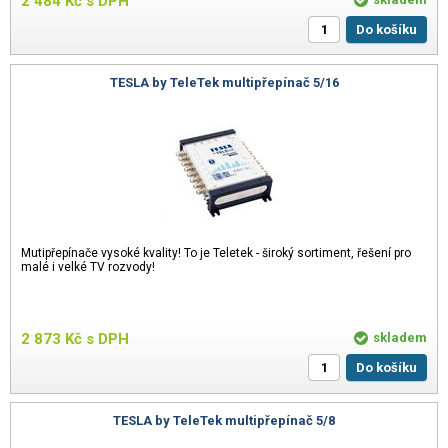
2 484
Kč
s DPH
Do košíku
TESLA by TeleTek multipřepínač 5/16
Mutipřepínače vysoké kvality! To je Teletek - široký sortiment, řešení pro
malé i velké TV rozvody!
2 873
Kč
s DPH
skladem
Do košíku
TESLA by TeleTek multipřepínač 5/8