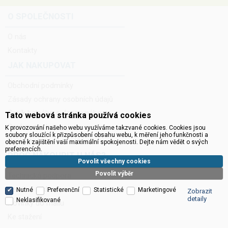
O SPOLEČNOSTI
O nás
Kontakty
JAK NAKUPOVAT
Obchodní podmínky
Zásady ochrany osobních údajů
Ceník balného a dopravného
Tato webová stránka používá cookies
Správa cookies
K provozování našeho webu využíváme takzvané cookies. Cookies jsou
soubory sloužící k přizpůsobení obsahu webu, k měření jeho funkčnosti a
Reklamace, servis a vrácení
obecně k zajištění vaší maximální spokojenosti. Dejte nám vědět o svých
preferencích.
PROČ NAKOUPIT U NÁS?
Povolit všechny cookies
Povolit výběr
Technická podpora
Servis a reklamace
Nutné
Preferenční
Statistické
Marketingové
Zobrazit
detaily
Neklasifikované
Novinky do mailu
Ke stažení