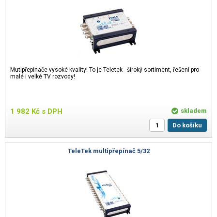
Mutipřepínače vysoké kvality! To je Teletek - široký sortiment, řešení pro
malé i velké TV rozvody!
1 982
Kč
s DPH
skladem
Do košíku
TeleTek multipřepínač 5/32