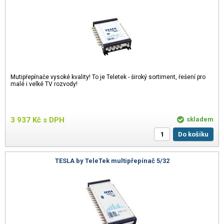
Mutipřepínače vysoké kvality! To je Teletek - široký sortiment, řešení pro
malé i velké TV rozvody!
3 937
Kč
s DPH
skladem
Do košíku
TESLA by TeleTek multipřepínač 5/32