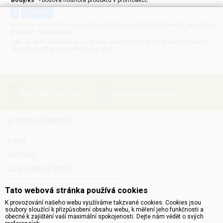
Body/ks
- bodová hodnota produktu v promoakci;
v
varianty
sestava - sloučení komponent ve virtuální produkt,(komponenty se mohou
prodávat i samostatně)
hák - produkt, k němuž se při prodeji automaticky přiřazují další produkty
(například zdroj + přívodní šňůra apod.)
Tel. 530 506 900
info@inter-sat.cz
O SPOLEČNOSTI
O nás
Kontakty
JAK NAKUPOVAT
Obchodní podmínky
Tato webová stránka používá cookies
Zásady ochrany osobních údajů
K provozování našeho webu využíváme takzvané cookies. Cookies jsou
soubory sloužící k přizpůsobení obsahu webu, k měření jeho funkčnosti a
Ceník balného a dopravného
obecně k zajištění vaší maximální spokojenosti. Dejte nám vědět o svých