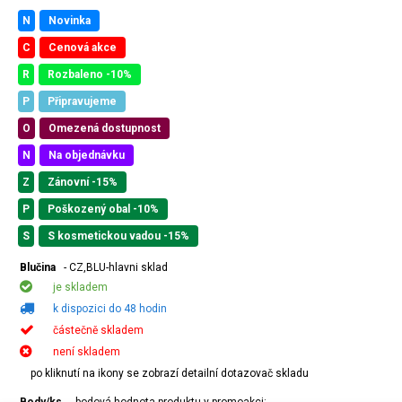
N
Novinka
C
Cenová akce
R
Rozbaleno -10%
P
Připravujeme
O
Omezená dostupnost
N
Na objednávku
Z
Zánovní -15%
P
Poškozený obal -10%
S
S kosmetickou vadou -15%
Blučina
- CZ,BLU-hlavni sklad
je skladem
k dispozici do 48 hodin
částečně skladem
není skladem
po kliknutí na ikony se zobrazí detailní dotazovač skladu