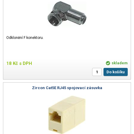
Odklonění F konektoru.
18
Kč
s DPH
skladem
Do košíku
Zircon Cat5E RJ45 spojovací zásuvka