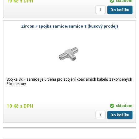
19
Kč
s DPH
skladem
Do košíku
Zircon F spojka samice/samice T (kusový prodej)
Spojka 3x F samice je určena pro spojení koaxiálních kabelů zakončených
F-konektory.
10
Kč
s DPH
skladem
Do košíku