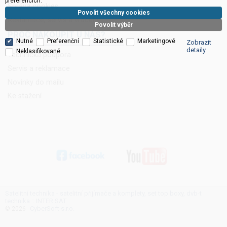
preferencích.
Správa cookies
Povolit všechny cookies
Reklamace, servis a vrácení
Povolit výběr
PROČ NAKOUPIT U NÁS?
Nutné
Preferenční
Statistické
Marketingové
Zobrazit
detaily
Neklasifikované
Technická podpora
Servis a reklamace
Novinky do mailu
Ke stažení
Satelitní technika - satelitní přijímače a komplety, set top boxy, dvb-t
technika :: INTER SAT
CyberSoft s.r.o.
© 2026