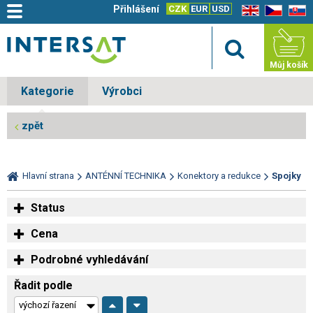
Přihlášení
CZK
EUR
USD
EN
CZ
SK
Můj košík
Kategorie
Výrobci
zpět
Hlavní strana
ANTÉNNÍ TECHNIKA
Konektory a redukce
Spojky
Status
Cena
Podrobné vyhledávání
Řadit podle