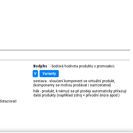
Body/ks
- bodová hodnota produktu v promoakci;
v
varianty
sestava - sloučení komponent ve virtuální produkt,
(komponenty se mohou prodávat i samostatně)
hák - produkt, k němuž se při prodeji automaticky přiřazují
další produkty (například zdroj + přívodní šňůra apod.)
í dotazovač