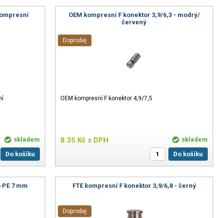
 kompresní
OEM kompresní F konektor 3,9/6,3 - modrý/
červený
Doprodej
ní
OEM kompresní F konektor 4,9/7,5
skladem
8.35
Kč
s DPH
skladem
Do košíku
Do košíku
6 PE 7 mm
FTE kompresní F konektor 3,9/6,8 - černý
Doprodej