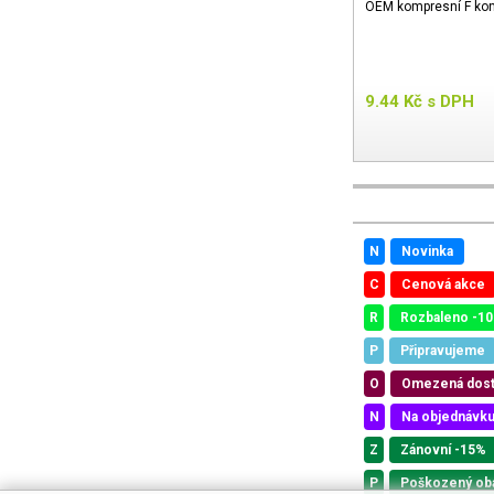
OEM kompresní F kone
9.44
Kč
s DPH
N
Novinka
C
Cenová akce
R
Rozbaleno -1
P
Připravujeme
O
Omezená dos
N
Na objednávk
Z
Zánovní -15%
P
Poškozený ob