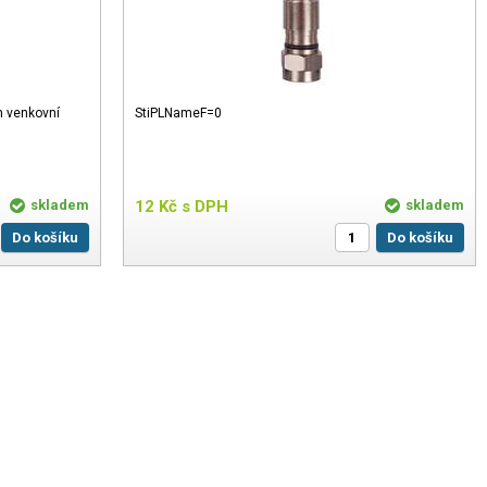
m venkovní
StiPLNameF=0
skladem
12
Kč
s DPH
skladem
Do košíku
Do košíku