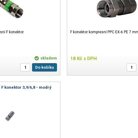
sní F konektor.
F konektor kompresní PPC EX-6 PE 7 m
skladem
18
Kč
s DPH
Do košíku
F konektor 3,9/6,8 - modrý