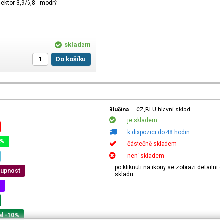
ktor 3,9/6,8 - modrý
skladem
Do košíku
Blučina
- CZ,BLU-hlavni sklad
je skladem
k dispozici do 48 hodin
0%
částečně skladem
není skladem
po kliknutí na ikony se zobrazí detailn
tupnost
skladu
u
al -10%