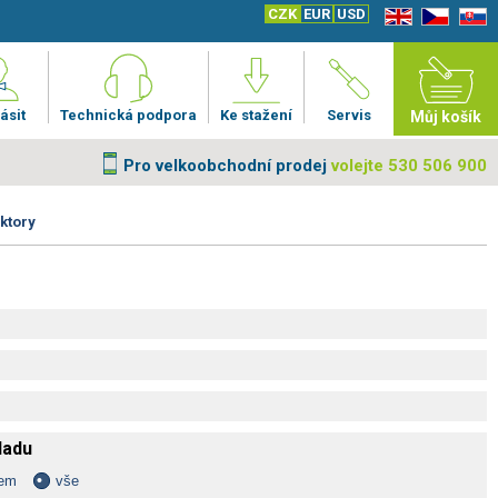
CZK
EUR
USD
EN
CZ
SK
ásit
Technická podpora
Ke stažení
Servis
Můj košík
Pro velkoobchodní prodej
volejte 530 506 900
ktory
kladu
dem
vše