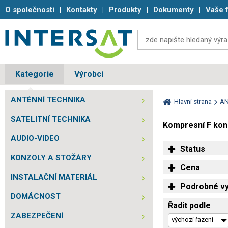
O společnosti
Kontakty
Produkty
Dokumenty
Vaše 
Kategorie
Výrobci
ANTÉNNÍ TECHNIKA
Hlavní strana
AN
SATELITNÍ TECHNIKA
Kompresní F kon
AUDIO-VIDEO
Status
KONZOLY A STOŽÁRY
Cena
INSTALAČNÍ MATERIÁL
Podrobné vy
DOMÁCNOST
Řadit podle
ZABEZPEČENÍ