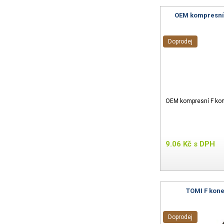
OEM kompresní F
Doprodej
OEM kompresní F kon
9.06
Kč
s DPH
TOMI F kone
Doprodej