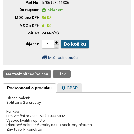
Part No.
5706998011336
Dostupnost
skladem
MOC bez DPH
50
Kč
MOC s DPH
61
Kč
Záruka
24 Měsíců
Do košíku
Objednat
Možnosti doručení
Nastavit hlídacího psa
Tisk
Podrobnosti o produktu
GPSR
Obsah balení:
Splitter a 2 x šrouby
Funkce
Frekvenční rozsah: 5 až 1000 MHz
Vysoce kvalitní splitter
Plastové ochranné krytky na F-konektory závitem
Závitové: F-konektor