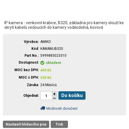
IP kamera - venkovní krabice, B320, základna pro kamery slouží ke
skrytí kabelů vedoucích do kamery voděodolná, kovová
Výrobce
AMIKO
Kód
KAMAMJB320
Part No.
5999883023310
Dostupnost
skladem
MOC bez DPH
445
Kč
MOC s DPH
539
Kč
Záruka
24 Měsíců
Do košíku
Objednat
Možnosti doručení
Nastavit hlídacího psa
Tisk