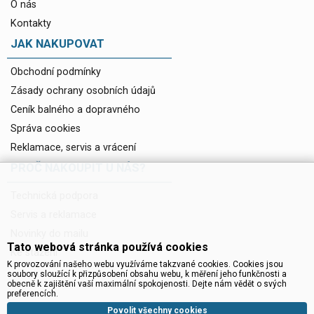
O nás
Kontakty
JAK NAKUPOVAT
Obchodní podmínky
Zásady ochrany osobních údajů
Ceník balného a dopravného
Správa cookies
Reklamace, servis a vrácení
PROČ NAKOUPIT U NÁS?
Technická podpora
Servis a reklamace
Novinky do mailu
Tato webová stránka používá cookies
Ke stažení
K provozování našeho webu využíváme takzvané cookies. Cookies jsou
soubory sloužící k přizpůsobení obsahu webu, k měření jeho funkčnosti a
obecně k zajištění vaší maximální spokojenosti. Dejte nám vědět o svých
preferencích.
Povolit všechny cookies