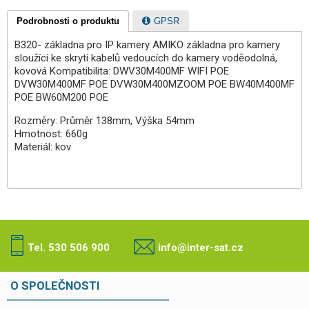
Podrobnosti o produktu
GPSR
B320- základna pro IP kamery AMIKO základna pro kamery
sloužící ke skrytí kabelů vedoucích do kamery voděodolná,
kovová Kompatibilita: DWV30M400MF WIFI POE
DVW30M400MF POE DVW30M400MZOOM POE BW40M400MF
POE BW60M200 POE
Rozměry: Průměr 138mm, Výška 54mm
Hmotnost: 660g
Materiál: kov
Tel. 530 506 900
info@inter-sat.cz
O SPOLEČNOSTI