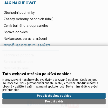
JAK NAKUPOVAT
Obchodní podmínky
Zásady ochrany osobních údajů
Ceník balného a dopravného
Správa cookies
Reklamace, servis a vrácení
PROČ NAKOUPIT U NÁS?
Technická podpora
Servis a reklamace
Novinky do mailu
Tato webová stránka používá cookies
Ke stažení
K provozování našeho webu využíváme takzvané cookies. Cookies jsou
soubory sloužící k přizpůsobení obsahu webu, k měření jeho funkčnosti a
obecně k zajištění vaší maximální spokojenosti. Dejte nám vědět o svých
preferencích.
Povolit všechny cookies
Povolit výběr