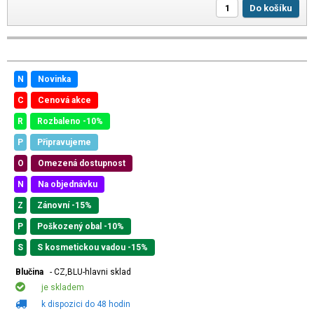
Do košíku
N
Novinka
C
Cenová akce
R
Rozbaleno -10%
P
Připravujeme
O
Omezená dostupnost
N
Na objednávku
Z
Zánovní -15%
P
Poškozený obal -10%
S
S kosmetickou vadou -15%
Blučina
- CZ,BLU-hlavni sklad
je skladem
k dispozici do 48 hodin