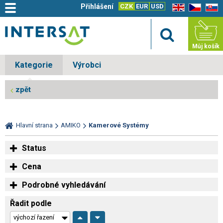
Přihlášení
CZK
EUR
USD
EN
CZ
SK
Můj košík
Kategorie
Výrobci
zpět
Hlavní strana
AMIKO
Kamerové Systémy
Status
Cena
Podrobné vyhledávání
Řadit podle