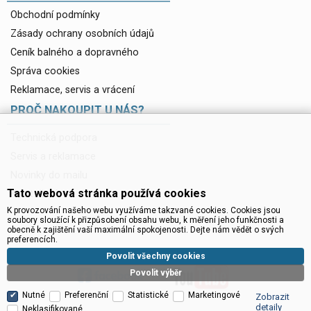
Obchodní podmínky
Zásady ochrany osobních údajů
Ceník balného a dopravného
Správa cookies
Reklamace, servis a vrácení
PROČ NAKOUPIT U NÁS?
Technická podpora
Servis a reklamace
Novinky do mailu
Tato webová stránka používá cookies
Ke stažení
K provozování našeho webu využíváme takzvané cookies. Cookies jsou
soubory sloužící k přizpůsobení obsahu webu, k měření jeho funkčnosti a
obecně k zajištění vaší maximální spokojenosti. Dejte nám vědět o svých
preferencích.
Povolit všechny cookies
Povolit výběr
Nutné
Preferenční
Statistické
Marketingové
Zobrazit
detaily
Neklasifikované