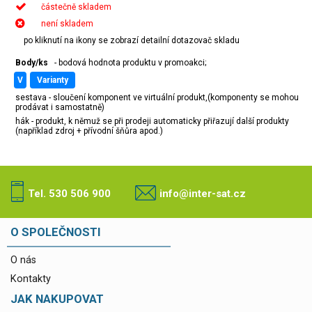
částečně skladem
není skladem
po kliknutí na ikony se zobrazí detailní dotazovač skladu
Body/ks
- bodová hodnota produktu v promoakci;
v
varianty
sestava - sloučení komponent ve virtuální produkt,(komponenty se mohou
prodávat i samostatně)
hák - produkt, k němuž se při prodeji automaticky přiřazují další produkty
(například zdroj + přívodní šňůra apod.)
Tel. 530 506 900
info@inter-sat.cz
O SPOLEČNOSTI
O nás
Kontakty
JAK NAKUPOVAT