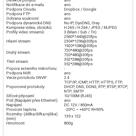
Detekce pohybu:
ano
Notifikace do e-mailu
ano
Podpora Cloudu
Dropbox / Google
Podpora FTP:
ano
Ochrana soukromí:
ano
Podpora dynamické DNS:
No-IP, DynDNS, Oray
Komprese videa, obrázků:
H.265 / H.264 / JPEG / MJPEG
Profily video streamů:
3 (Main / Sub / Tri)
2560*1440@20fps
Hlavní stream:
2304*1296@30fps
1920*1080@30fps
720*480@20fps
Druhý stream:
720*480@30fps
352*288@20fps
Třetí stream:
352*288@30fps
Popora externího mikrofonu:
-
Podpora NVR:
ano
Verze protokolu ONVIF:
2.4
TCP/IP, ICMP, HTTP, HTTPS, FTP,
Poporovné protokoly:
DHCP, DNS, DDNS, RTP, RTSP, RTCP,
NTP, SMTP
Síťové připojení:
10/100M (RJ45)
PoE (Napájení přes Ethernet):
ano
Napájení:
DC 12V / 850mA
Provozní teplota:
-20ºC ~ +60ºC RH95%
Rozměry: (délka/šířka/výška)
139 x 122
(mm):
Hmotnost:
800g