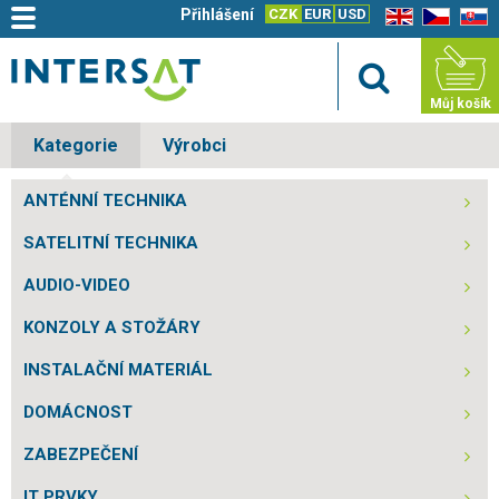
Přihlášení
CZK
EUR
USD
EN
CZ
SK
Můj košík
Kategorie
Výrobci
ANTÉNNÍ TECHNIKA
SATELITNÍ TECHNIKA
AUDIO-VIDEO
KONZOLY A STOŽÁRY
INSTALAČNÍ MATERIÁL
DOMÁCNOST
ZABEZPEČENÍ
IT PRVKY