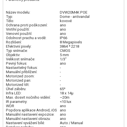
Název modelu:
DVW20M4K POE
Typ:
Dome - antivandal
Tělo:
kovové
Ochrana proti poškození:
ano
Vnitřní použítí:
ano
Venovní použití:
ano
Odolnost prachu a vodě:
IP66
Rozlišení:
8 Megapixels
Efektivní pixely:
3864 * 2218
Typ snímače:
CMOS
Objektiv:
5 mm
Velikost snímače:
1/3"
Pevný fokus:
ano
Nastavitelný fokus:
-
Manuální přiblížení:
-
Motorized zoom:
-
Motorized pan:
-
Motorized tilt:
-
Úhel záběru:
65º
Infra LED:
18 x 14µ
Max. dosvit nočního vidění:
~20m
IR parametry:
<10 lux
WDR
ano
Popdora aplikace Android, iOS
ano
Manuální nastavení expozice:
ano
Manuální nastavení obrazu:
ano
Nastavení vyvážení bílé:
Auto / Manual