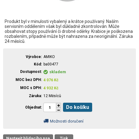
Produkt byl v minulosti vybalený a krátce používaný. Naším
servisním oddělením však byl důkladně zkontrolován. Může
obsahovat stopy používání či drobné oděrky. Krabice je poškozena
rozbalením, případně může být nahrazena za neoriginální. Záruka
24 měsíců.
Výrobce
AMIKO
Kód
ba00477
Dostupnost
skladem
MOC bez DPH
4 076
Kč
MOC s DPH
4 932
Kč
Záruka
12 Měsíců
Do košíku
Objednat
Možnosti doručení
Nastavit hlídacího psa
Tisk