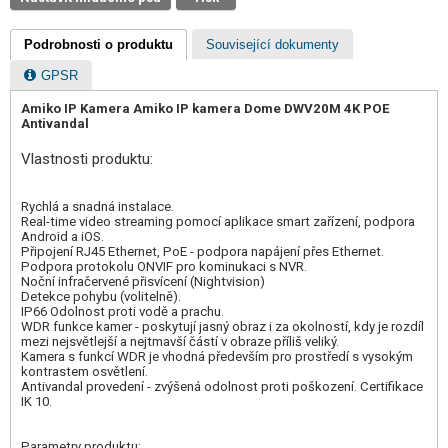
Podrobnosti o produktu
Související dokumenty
GPSR
Amiko IP Kamera Amiko IP kamera Dome DWV20M 4K POE
Antivandal
Vlastnosti produktu:
Rychlá a snadná instalace.
Real-time video streaming pomocí aplikace smart zařízení, podpora
Android a iOS.
Připojení RJ45 Ethernet, PoE - podpora napájení přes Ethernet.
Podpora protokolu ONVIF pro kominukaci s NVR.
Noční infračervené přisvícení (Nightvision)
Detekce pohybu (volitelně).
IP66 Odolnost proti vodě a prachu.
WDR funkce kamer - poskytují jasný obraz i za okolností, kdy je rozdíl
mezi nejsvětlejší a nejtmavší částí v obraze příliš veliký.
Kamera s funkcí WDR je vhodná především pro prostředí s vysokým
kontrastem osvětlení.
Antivandal provedení - zvýšená odolnost proti poškození. Certifikace
IK 10.
Parametry produktu: