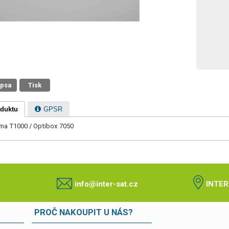
 psa
Tisk
oduktu
GPSR
lma T1000 / Optibox 7050
info@inter-sat.cz
INTER
PROČ NAKOUPIT U NÁS?