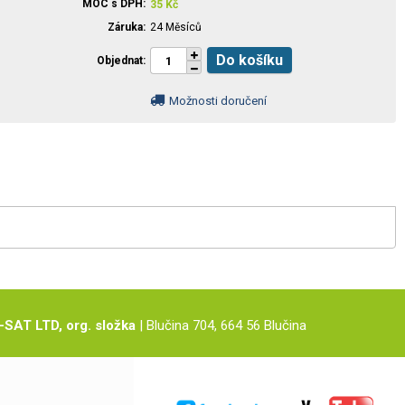
MOC s DPH
35
Kč
Záruka
24 Měsíců
Do košíku
Objednat
Možnosti doručení
-SAT LTD, org. složka
| Blučina 704, 664 56 Blučina