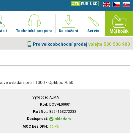
CZK
EUR
USD
EN
CZ
SK
ásit
Technická podpora
Ke stažení
Servis
Můj košík
Pro velkoobchodní prodej
volejte 530 506 900
ové ovládání pro T1000 / Optibox 7050
Výrobce
ALMA
Kód
DOVAL00001
Part No.
8594163272232
Dostupnost
skladem
MOC bez DPH
29
Kč