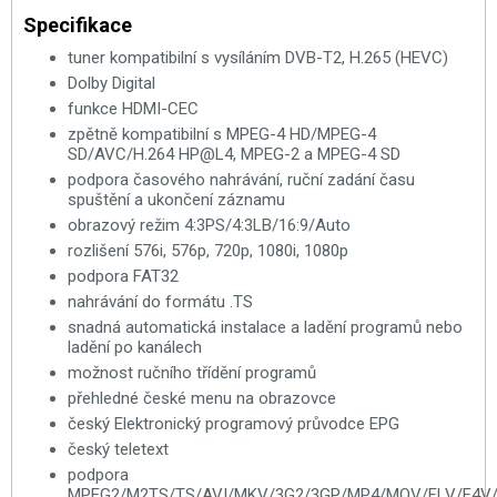
Specifikace
tuner kompatibilní s vysíláním DVB-T2, H.265 (HEVC)
Dolby Digital
funkce HDMI-CEC
zpětně kompatibilní s MPEG-4 HD/MPEG-4
SD/AVC/H.264 HP@L4, MPEG-2 a MPEG-4 SD
podpora časového nahrávání, ruční zadání času
spuštění a ukončení záznamu
obrazový režim 4:3PS/4:3LB/16:9/Auto
rozlišení 576i, 576p, 720p, 1080i, 1080p
podpora FAT32
nahrávání do formátu .TS
snadná automatická instalace a ladění programů nebo
ladění po kanálech
možnost ručního třídění programů
přehledné české menu na obrazovce
český Elektronický programový průvodce EPG
český teletext
podpora
MPEG2/M2TS/TS/AVI/MKV/3G2/3GP/MP4/MOV/FLV/F4V