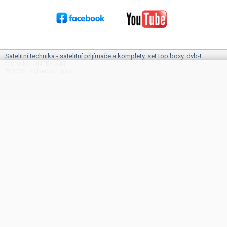
Satelitní technika - satelitní přijímače a komplety, set top boxy, dvb-t
technika :: INTER SAT
CyberSoft s.r.o.
© 2026