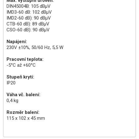
Max. výstupní úroveň:
DIN45004B: 105 dBµV
IMD3-60 dB: 102 dBµV
IMD2-60 dB): 90 dBµV
CTB-60 dB): 89 dBµV
CSO-60 dB): 90 dBµV
Napájení:
230V ±10%, 50/60 Hz, 5,5 W
Pracovní teplota:
-5°C až +60°C
Stupeň krytí:
IP20
Váha vč. balení:
0,4 kg
Rozměr balení:
115 x 102 x 45 mm