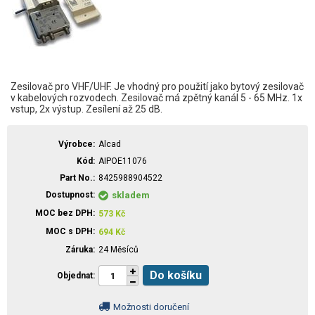
Zesilovač pro VHF/UHF. Je vhodný pro použití jako bytový zesilovač
v kabelových rozvodech. Zesilovač má zpětný kanál 5 - 65 MHz. 1x
vstup, 2x výstup. Zesílení až 25 dB.
Výrobce
Alcad
Kód
AIPOE11076
Part No.
8425988904522
Dostupnost
skladem
MOC bez DPH
573
Kč
MOC s DPH
694
Kč
Záruka
24 Měsíců
Do košíku
Objednat
Možnosti doručení