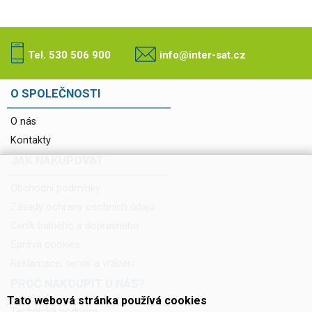
Tel. 530 506 900
info@inter-sat.cz
O SPOLEČNOSTI
O nás
Kontakty
JAK NAKUPOVAT
Obchodní podmínky
Zásady ochrany osobních údajů
Ceník balného a dopravného
Správa cookies
Reklamace, servis a vrácení
PROČ NAKOUPIT U NÁS?
Tato webová stránka používá cookies
Technická podpora