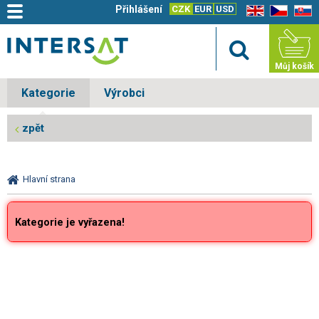
Přihlášení
CZK
EUR
USD
EN
CZ
SK
Můj košík
Kategorie
Výrobci
zpět
Hlavní strana
Kategorie je vyřazena!