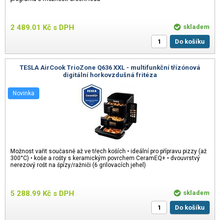
2 489.01
Kč
s DPH
skladem
Do košíku
TESLA AirCook TrioZone Q636 XXL - multifunkční třízónová
digitální horkovzdušná fritéza
Novinka
Možnost vařit současně až ve třech koších • ideální pro přípravu pizzy (až
300°C) • koše a rošty s keramickým povrchem CeramEQ+ • dvouvrstvý
nerezový rošt na špízy/ražniči (6 grilovacích jehel)
5 288.99
Kč
s DPH
skladem
Do košíku