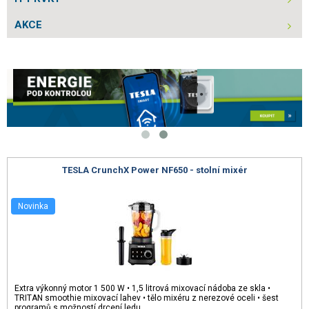
AKCE
TESLA CrunchX Power NF650 - stolní mixér
Novinka
Extra výkonný motor 1 500 W • 1,5 litrová mixovací nádoba ze skla •
TRITAN smoothie mixovací lahev • tělo mixéru z nerezové oceli • šest
programů s možností drcení ledu