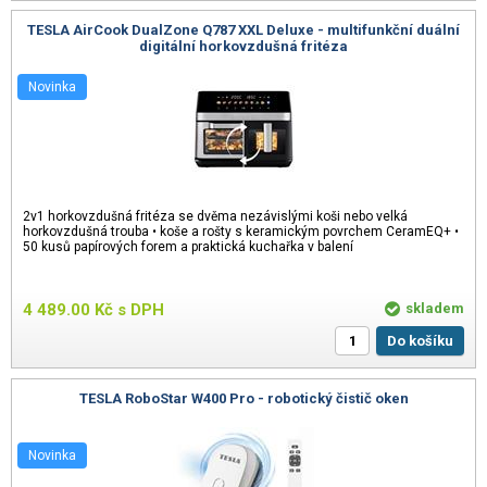
TESLA AirCook DualZone Q787 XXL Deluxe - multifunkční duální
digitální horkovzdušná fritéza
Novinka
2v1 horkovzdušná fritéza se dvěma nezávislými koši nebo velká
horkovzdušná trouba • koše a rošty s keramickým povrchem CeramEQ+ •
50 kusů papírových forem a praktická kuchařka v balení
4 489.00
Kč
s DPH
skladem
Do košíku
TESLA RoboStar W400 Pro - robotický čistič oken
Novinka