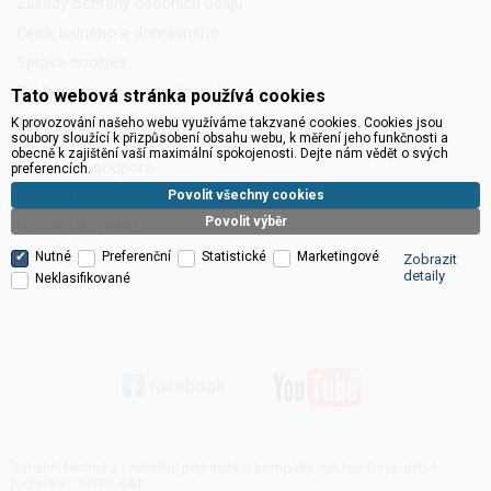
Zásady ochrany osobních údajů
Ceník balného a dopravného
Správa cookies
Reklamace, servis a vrácení
Tato webová stránka používá cookies
PROČ NAKOUPIT U NÁS?
K provozování našeho webu využíváme takzvané cookies. Cookies jsou
soubory sloužící k přizpůsobení obsahu webu, k měření jeho funkčnosti a
obecně k zajištění vaší maximální spokojenosti. Dejte nám vědět o svých
Technická podpora
preferencích.
Povolit všechny cookies
Servis a reklamace
Povolit výběr
Novinky do mailu
Ke stažení
Nutné
Preferenční
Statistické
Marketingové
Zobrazit
detaily
Neklasifikované
Satelitní technika - satelitní přijímače a komplety, set top boxy, dvb-t
technika :: INTER SAT