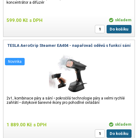
koncentrátor a difuzér
599.00
Kč
s DPH
skladem
Do košíku
TESLA AeroGrip Steamer EA404 - napařovač oděvů s funkcí sání
Novinka
2v1, kombinace páry a sání • pokročilá technologie páry a velmi rychlé
zahřátí • dotykové barevné ikony pro pohodlné ovládání
1 889.00
Kč
s DPH
skladem
Do košíku