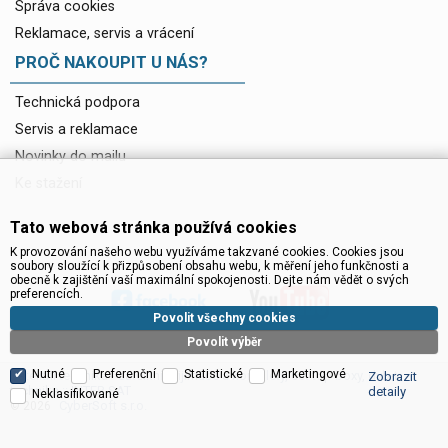
Správa cookies
Reklamace, servis a vrácení
PROČ NAKOUPIT U NÁS?
Technická podpora
Servis a reklamace
Novinky do mailu
Ke stažení
Tato webová stránka používá cookies
K provozování našeho webu využíváme takzvané cookies. Cookies jsou
soubory sloužící k přizpůsobení obsahu webu, k měření jeho funkčnosti a
obecně k zajištění vaší maximální spokojenosti. Dejte nám vědět o svých
preferencích.
Povolit všechny cookies
Povolit výběr
Nutné
Preferenční
Statistické
Marketingové
Satelitní technika - satelitní přijímače a komplety, set top boxy, dvb-t
Zobrazit
technika :: INTER SAT
detaily
Neklasifikované
CyberSoft s.r.o.
© 2026