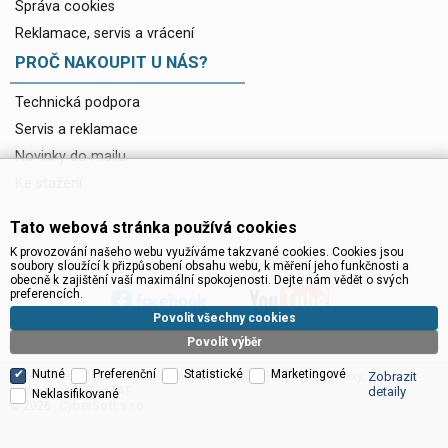
Správa cookies
Reklamace, servis a vrácení
PROČ NAKOUPIT U NÁS?
Technická podpora
Servis a reklamace
Novinky do mailu
Ke stažení
Tato webová stránka používá cookies
K provozování našeho webu využíváme takzvané cookies. Cookies jsou
soubory sloužící k přizpůsobení obsahu webu, k měření jeho funkčnosti a
obecně k zajištění vaší maximální spokojenosti. Dejte nám vědět o svých
preferencích.
Povolit všechny cookies
Povolit výběr
Nutné
Preferenční
Statistické
Marketingové
Satelitní technika - satelitní přijímače a komplety, set top boxy, dvb-t
Zobrazit
technika :: INTER SAT
detaily
Neklasifikované
CyberSoft s.r.o.
© 2026