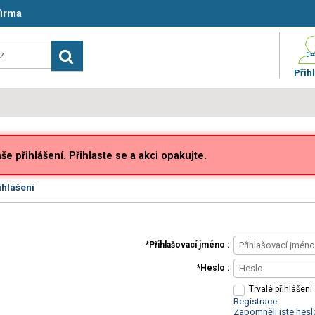
firma
Přihl
e přihlášení. Přihlaste se a akci opakujte.
ihlášení
Přihlašovací jméno
Heslo
Trvalé přihlášení
Registrace
Zapomněli jste hesl