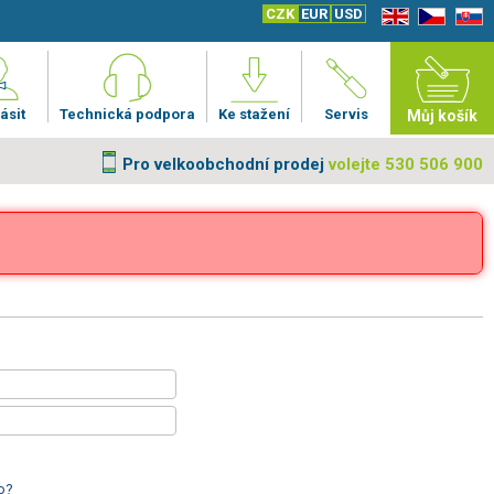
CZK
EUR
USD
EN
CZ
SK
ásit
Technická podpora
Ke stažení
Servis
Můj košík
Pro velkoobchodní prodej
volejte 530 506 900
o?