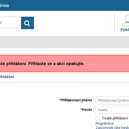
firma
Přihl
e přihlášení. Přihlaste se a akci opakujte.
ihlášení
Přihlašovací jméno
Heslo
Trvalé přihlášení
Registrace
Zapomněli jste hesl