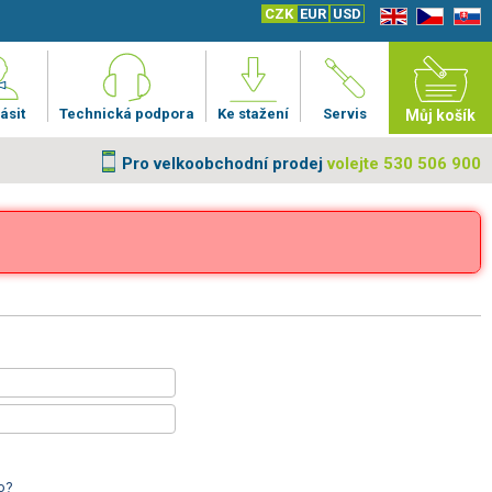
CZK
EUR
USD
EN
CZ
SK
ásit
Technická podpora
Ke stažení
Servis
Můj košík
Pro velkoobchodní prodej
volejte 530 506 900
o?