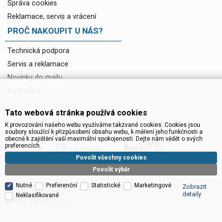
Správa cookies
Reklamace, servis a vrácení
PROČ NAKOUPIT U NÁS?
Technická podpora
Servis a reklamace
Novinky do mailu
Ke stažení
Tato webová stránka používá cookies
K provozování našeho webu využíváme takzvané cookies. Cookies jsou
soubory sloužící k přizpůsobení obsahu webu, k měření jeho funkčnosti a
obecně k zajištění vaší maximální spokojenosti. Dejte nám vědět o svých
preferencích.
Povolit všechny cookies
Povolit výběr
Nutné
Preferenční
Statistické
Marketingové
Satelitní technika - satelitní přijímače a komplety, set top boxy, dvb-t
Zobrazit
technika :: INTER SAT
detaily
Neklasifikované
CyberSoft s.r.o.
© 2026