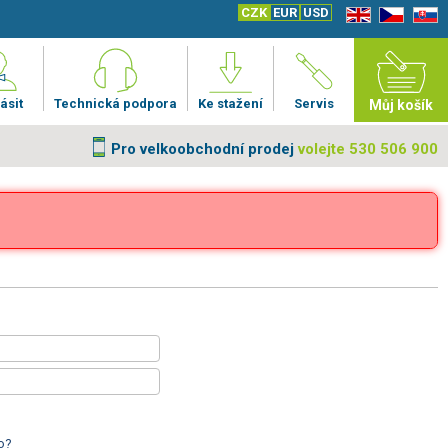
CZK
EUR
USD
EN
CZ
SK
ásit
Technická podpora
Ke stažení
Servis
Můj košík
Pro velkoobchodní prodej
volejte 530 506 900
o?