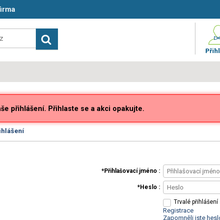
firma
Přihl
e přihlášení. Přihlaste se a akci opakujte.
ihlášení
Přihlašovací jméno
Heslo
Trvalé přihlášení
Registrace
Zapomněli jste hesl