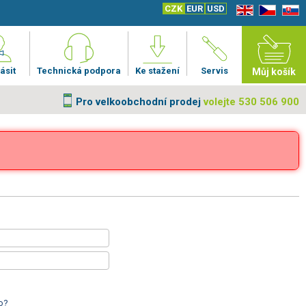
CZK
EUR
USD
EN
CZ
SK
ásit
Technická podpora
Ke stažení
Servis
Můj košík
Pro velkoobchodní prodej
volejte 530 506 900
o?