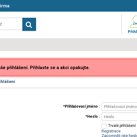
firma
Přihl
e přihlášení. Přihlaste se a akci opakujte.
ihlášení
Přihlašovací jméno
Heslo
Trvalé přihlášení
Registrace
Zapomněli jste hesl