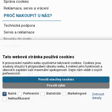
Správa cookies
Reklamace, servis a vrácení
PROČ NAKOUPIT U NÁS?
Technická podpora
Servis a reklamace
Novinky do mailu
Ke stažení
Tato webová stránka používá cookies
K provozování našeho webu využíváme takzvané cookies. Cookies jsou
soubory sloužící k přizpůsobení obsahu webu, k měření jeho funkčnosti a
obecně k zajištění vaší maximální spokojenosti. Dejte nám vědět o svých
preferencích.
Povolit všechny cookies
Povolit výběr
Nutné
Preferenční
Statistické
Marketingové
Satelitní technika - satelitní přijímače a komplety, set top boxy, dvb-t
Zobrazit
technika :: INTER SAT
detaily
Neklasifikované
CyberSoft s.r.o.
© 2026