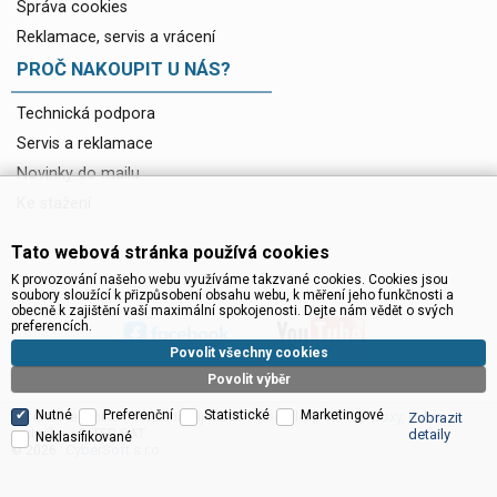
Správa cookies
Reklamace, servis a vrácení
PROČ NAKOUPIT U NÁS?
Technická podpora
Servis a reklamace
Novinky do mailu
Ke stažení
Tato webová stránka používá cookies
K provozování našeho webu využíváme takzvané cookies. Cookies jsou
soubory sloužící k přizpůsobení obsahu webu, k měření jeho funkčnosti a
obecně k zajištění vaší maximální spokojenosti. Dejte nám vědět o svých
preferencích.
Povolit všechny cookies
Povolit výběr
Nutné
Preferenční
Statistické
Marketingové
Satelitní technika - satelitní přijímače a komplety, set top boxy, dvb-t
Zobrazit
technika :: INTER SAT
detaily
Neklasifikované
CyberSoft s.r.o.
© 2026