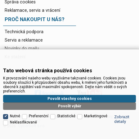
Správa cookies
Reklamace, servis a vrácení
PROČ NAKOUPIT U NÁS?
Technická podpora
Servis a reklamace
Novinky do mailu
Ke stažení
Tato webová stránka používá cookies
K provozování našeho webu využíváme takzvané cookies. Cookies jsou
soubory sloužící k přizpůsobení obsahu webu, k měření jeho funkčnosti a
obecně k zajištění vaší maximální spokojenosti. Dejte nám vědět o svých
preferencích.
Povolit všechny cookies
Povolit výběr
Nutné
Preferenční
Statistické
Marketingové
Satelitní technika - satelitní přijímače a komplety, set top boxy, dvb-t
Zobrazit
technika :: INTER SAT
detaily
Neklasifikované
CyberSoft s.r.o.
© 2026