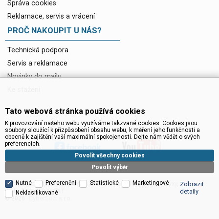
Správa cookies
Reklamace, servis a vrácení
PROČ NAKOUPIT U NÁS?
Technická podpora
Servis a reklamace
Novinky do mailu
Ke stažení
Tato webová stránka používá cookies
K provozování našeho webu využíváme takzvané cookies. Cookies jsou
soubory sloužící k přizpůsobení obsahu webu, k měření jeho funkčnosti a
obecně k zajištění vaší maximální spokojenosti. Dejte nám vědět o svých
preferencích.
Povolit všechny cookies
Povolit výběr
Nutné
Preferenční
Statistické
Marketingové
Satelitní technika - satelitní přijímače a komplety, set top boxy, dvb-t
Zobrazit
technika :: INTER SAT
detaily
Neklasifikované
CyberSoft s.r.o.
© 2026