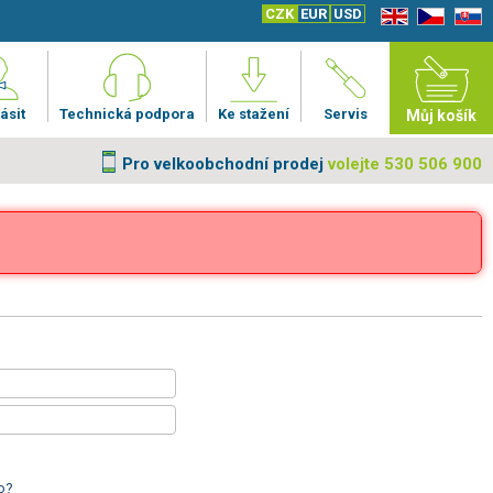
CZK
EUR
USD
EN
CZ
SK
ásit
Technická podpora
Ke stažení
Servis
Můj košík
Pro velkoobchodní prodej
volejte 530 506 900
o?