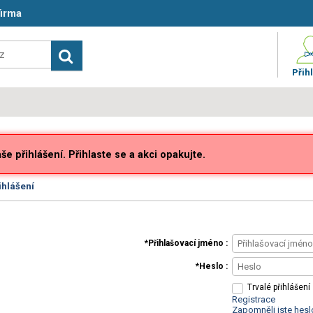
firma
Přihl
e přihlášení. Přihlaste se a akci opakujte.
ihlášení
Přihlašovací jméno
Heslo
Trvalé přihlášení
Registrace
Zapomněli jste hesl