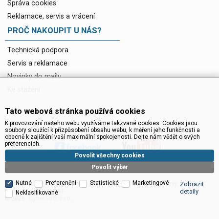
Správa cookies
Reklamace, servis a vrácení
PROČ NAKOUPIT U NÁS?
Technická podpora
Servis a reklamace
Novinky do mailu
Ke stažení
Tato webová stránka používá cookies
K provozování našeho webu využíváme takzvané cookies. Cookies jsou
soubory sloužící k přizpůsobení obsahu webu, k měření jeho funkčnosti a
obecně k zajištění vaší maximální spokojenosti. Dejte nám vědět o svých
preferencích.
Povolit všechny cookies
Povolit výběr
Nutné
Preferenční
Statistické
Marketingové
Satelitní technika - satelitní přijímače a komplety, set top boxy, dvb-t
Zobrazit
technika :: INTER SAT
detaily
Neklasifikované
CyberSoft s.r.o.
© 2026