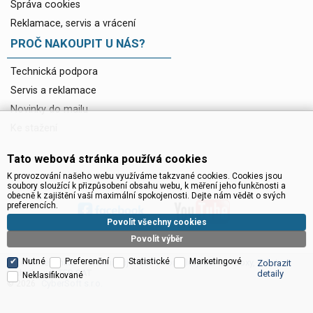
Správa cookies
Reklamace, servis a vrácení
PROČ NAKOUPIT U NÁS?
Technická podpora
Servis a reklamace
Novinky do mailu
Ke stažení
Tato webová stránka používá cookies
K provozování našeho webu využíváme takzvané cookies. Cookies jsou
soubory sloužící k přizpůsobení obsahu webu, k měření jeho funkčnosti a
obecně k zajištění vaší maximální spokojenosti. Dejte nám vědět o svých
preferencích.
Povolit všechny cookies
Povolit výběr
Nutné
Preferenční
Statistické
Marketingové
Satelitní technika - satelitní přijímače a komplety, set top boxy, dvb-t
Zobrazit
technika :: INTER SAT
detaily
Neklasifikované
CyberSoft s.r.o.
© 2026