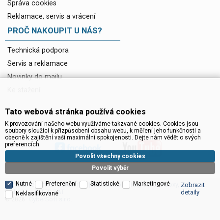
Správa cookies
Reklamace, servis a vrácení
PROČ NAKOUPIT U NÁS?
Technická podpora
Servis a reklamace
Novinky do mailu
Ke stažení
Tato webová stránka používá cookies
K provozování našeho webu využíváme takzvané cookies. Cookies jsou
soubory sloužící k přizpůsobení obsahu webu, k měření jeho funkčnosti a
obecně k zajištění vaší maximální spokojenosti. Dejte nám vědět o svých
preferencích.
Povolit všechny cookies
Povolit výběr
Nutné
Preferenční
Statistické
Marketingové
Satelitní technika - satelitní přijímače a komplety, set top boxy, dvb-t
Zobrazit
technika :: INTER SAT
detaily
Neklasifikované
CyberSoft s.r.o.
© 2026