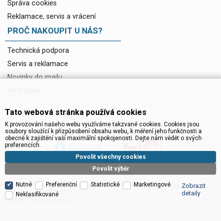
Správa cookies
Reklamace, servis a vrácení
PROČ NAKOUPIT U NÁS?
Technická podpora
Servis a reklamace
Novinky do mailu
Ke stažení
Tato webová stránka používá cookies
K provozování našeho webu využíváme takzvané cookies. Cookies jsou
soubory sloužící k přizpůsobení obsahu webu, k měření jeho funkčnosti a
obecně k zajištění vaší maximální spokojenosti. Dejte nám vědět o svých
preferencích.
Povolit všechny cookies
Povolit výběr
Nutné
Preferenční
Statistické
Marketingové
Satelitní technika - satelitní přijímače a komplety, set top boxy, dvb-t
Zobrazit
technika :: INTER SAT
detaily
Neklasifikované
CyberSoft s.r.o.
© 2026