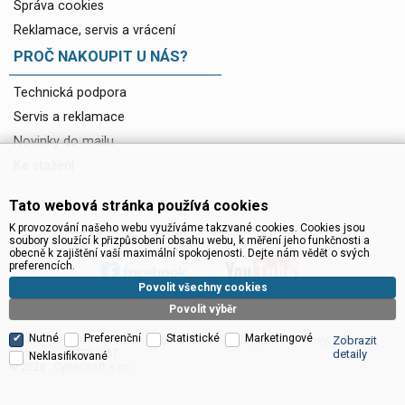
Správa cookies
Reklamace, servis a vrácení
PROČ NAKOUPIT U NÁS?
Technická podpora
Servis a reklamace
Novinky do mailu
Ke stažení
Tato webová stránka používá cookies
K provozování našeho webu využíváme takzvané cookies. Cookies jsou
soubory sloužící k přizpůsobení obsahu webu, k měření jeho funkčnosti a
obecně k zajištění vaší maximální spokojenosti. Dejte nám vědět o svých
preferencích.
Povolit všechny cookies
Povolit výběr
Nutné
Preferenční
Statistické
Marketingové
Satelitní technika - satelitní přijímače a komplety, set top boxy, dvb-t
Zobrazit
technika :: INTER SAT
detaily
Neklasifikované
CyberSoft s.r.o.
© 2026